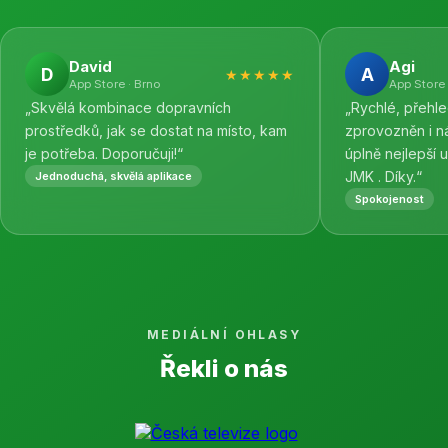
David
Agi
D
A
★★★★★
App Store · Brno
App Store 
„Skvělá kombinace dopravních
„Rychlé, přehl
prostředků, jak se dostat na místo, kam
zprovozněn i n
je potřeba. Doporučuji!“
úplně nejlepší 
JMK . Díky.“
Jednoduchá, skvělá aplikace
Spokojenost
MEDIÁLNÍ OHLASY
Řekli o nás