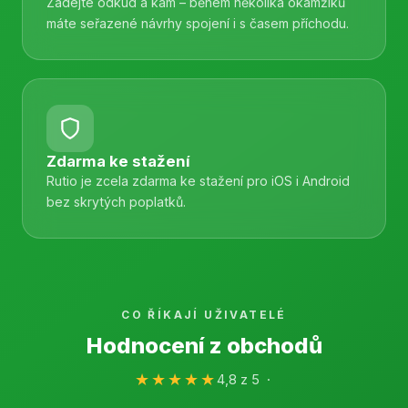
Zadejte odkud a kam – během několika okamžiků
máte seřazené návrhy spojení i s časem příchodu.
Zdarma ke stažení
Rutio je zcela zdarma ke stažení pro iOS i Android
bez skrytých poplatků.
CO ŘÍKAJÍ UŽIVATELÉ
Hodnocení z obchodů
★★★★★
4,8 z 5 ·